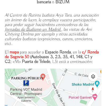
bancaria
o
BIZUM
Al Centro de Retiros budista Arya Tara, una asociación
sin ánimo de lucro, le complace vuestra participación,
para poder seguir haciéndoos conocedores de las
J
ornadas de Budismo en Madrid ,
las visitas de Ani
Chöying Drolma por ejemplo y otras actividades
culturales budistas
(exposiciones, cursos, conciertos,
etc).
El
mapa
para acceder a
Espacio Ronda
, en la
c/ Ronda
de Segovia 50
(Autobuses 3, 23, 35, 41, 148, C1 y
C2
; <M>
Puerta de Toledo
, L5) está a continuación: