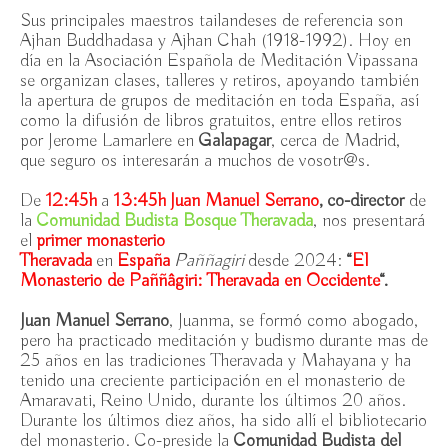
Sus principales maestros tailandeses de referencia son
Ajhan Buddhadasa y Ajhan Chah (1918-1992). Hoy en
día en la Asociación Española de Meditación Vipassana
se organizan clases, talleres y retiros, apoyando también
la apertura de grupos de meditación en toda España, así
como la difusión de libros gratuitos, entre ellos retiros
por Jerome Lamarlere en
Galapagar
, cerca de Madrid,
que seguro os interesarán a muchos de vosotr@s.
De
12:45h
a
13:45h Juan Manuel Serrano
,
co-director
de
la
Comunidad Budista Bosque Theravada
, nos presentará
el
primer monasterio
Theravada
en
España
Paññagiri
desde 2024:
“
El
Monasterio de Paññâgiri: Theravada en Occidente
“.
Juan Manuel Serrano
, Juanma, se formó como abogado,
pero ha practicado meditación y budismo durante mas de
25 años en las tradiciones Theravada y Mahayana y ha
tenido una creciente participación en el monasterio de
Amaravati, Reino Unido, durante los últimos 20 años.
Durante los últimos diez años, ha sido allí el bibliotecario
del monasterio. Co-preside la
Comunidad Budista del