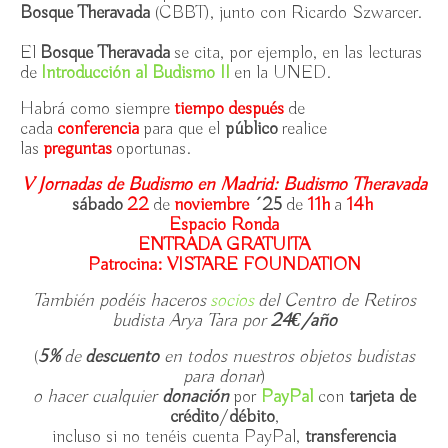
Bosque Theravada
(CBBT), junto con Ricardo Szwarcer.
El
Bosque Theravada
se cita, por ejemplo, en las lecturas
de
Introducción al Budismo II
en la UNED.
Habrá como siempre
tiempo después
de
cada
conferencia
para que el
público
realice
las
preguntas
oportunas.
V Jornadas de Budismo en Madrid: Budismo Theravada
sábado
22
de
noviembre
´25
de
11h
a
14h
Espacio Ronda
ENTRADA GRATUITA
Patrocina: VISTARE FOUNDATION
También podéis haceros
socios
del Centro de Retiros
budista Arya Tara por
24€/año
(
5%
de
descuento
en todos nuestros objetos budistas
para donar
)
o hacer cualquier
donación
por
PayPal
con
tarjeta de
crédito
/
débito
,
incluso si no tenéis cuenta PayPal,
transferencia