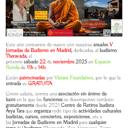
11h-14h
Exposición “A las puertas del budismo del Himalaya”
/ Espacio Ronda, 23/10-5/11/25 ambos incl.
Iconografía en el Arte Budista (2ª edición) UNED /
8/10/25-19/11/25
Este año contamos de nuevo con nuestras
anuales
V
Jornadas de Budismo en Madrid
,
dedicadas al
budismo
Introducción al Budismo (3ª edición) UNED /
Theravada
,
el
2/10-20/11/25
próximo
sábado
22
de
noviembre
2025
en
Espacio
Ronda
de
11h
a
14h
.
Introducción al Budismo II: vacuidad / UNED,
miércoles 26/3-14/5/25
Están
patrocinadas
por
Vistare Foundation
, por lo que la
entrada
es
GRATUITA
.
Entrevista a Ramiro Calle (1943-): “El Budismo
Theravada y Ramiro Calle” /18 de marzo 2025
Como sabéis, somos una
asociación sin ánimo de
lucro
en la que las
funciones
se desempeñan también
Chikung por Fernando Quinzaños / todos los
gratuitamente
desde 2021
Centro de Retiros budista
martes de 12:30h-13:30h, Cr7 Fitness
Arya Tara
que
organiza
todo tipo de
actividades culturales
budistas, cursos, conciertos, exposiciones
, etc y
IV Jornadas de Budismo en Madrid: Tara, lo budista
las
Jornadas de Budismo en Madrid
para
cualquier
femenino / Espacio Ronda, sábado 23 noviembre 11h –