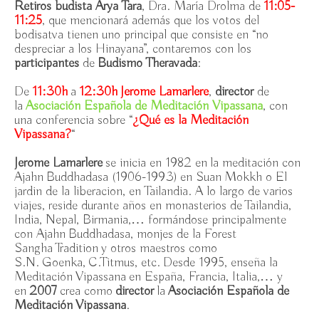
Retiros budista Arya Tara
, Dra. María Drolma de
11:05-
11:25
, que mencionará además que los votos del
I Jornadas de Budismo
bodisatva tienen uno principal que consiste en “no
despreciar a los Hinayana”, contaremos con los
Actividades
participantes
de
Budismo Theravada
:
Casa Rafaela María
De
11:30h
a
12:30h
Jerome Lamarlere
,
director
de
la
Asociación Española de Meditación Vipassana
, con
El Espacio
una conferencia sobre “
¿Qué es la Meditación
Vipassana?
“
Donar
Jerome Lamarlere
se inicia en 1982 en la meditación con
Soci@
Ajahn Buddhadasa (1906-1993) en Suan Mokkh o El
jardin de la liberacion, en Tailandia. A lo largo de varios
Contacto
viajes, reside durante años en monasterios de Tailandia,
India, Nepal, Birmania,… formándose principalmente
Boletín de noticias
con Ajahn Buddhadasa, monjes de la Forest
Sangha Tradition y otros maestros como
S.N. Goenka, C.Titmus, etc. Desde 1995, enseña la
Meditación Vipassana en España, Francia, Italia,… y
en
2007
crea como
director
la
Asociación Española de
Meditación Vipassana
.