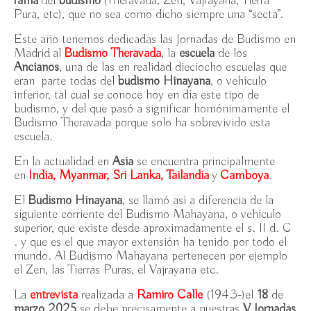
rama
del
budismo
(Theravada, Zen, Vajrayana, Tierra
14h
Pura, etc), que no sea como dicho siempre una “secta”.
Iconografía en el Arte Budista, UNED / miércoles
Este año tenemos dedicadas las Jornadas de Budismo en
9/10-13/11/2024
Madrid al
Budismo Theravada
, la
escuela
de los
Ancianos
, una de las en realidad dieciocho escuelas que
Introducción al Budismo en la UNED / jueves
eran parte todas del
budismo Hinayana
, o vehículo
3/10-14/11/24
inferior, tal cual se conoce hoy en día este tipo de
budismo, y del que pasó a significar homónimamente el
Budismo Theravada porque solo ha sobrevivido esta
Presentación del libro “Introducción al Budismo –
escuela.
en 7 temas” / jueves 30 mayo 19:15h, Espacio Ronda
En la actualidad en
Asia
se encuentra principalmente
III Jornadas de Budismo en Madrid: Homenaje al
en
India, Myanmar, Sri Lanka, Tailandia
y
Camboya
.
maestro Zen Thich Nhat Hanh / Espacio Ronda,
sábado 2 diciembre 2023
El
Budismo Hinayana
, se llamó así a diferencia de la
siguiente corriente del Budismo Mahayana, o vehículo
Introducción al Budismo en UNED / jueves
superior, que existe desde aproximadamente el s. II d. C
26.10-21.12.23
. y que es el que mayor extensión ha tenido por todo el
mundo. Al Budismo Mahayana pertenecen por ejemplo
Iconografía en el Arte Budista / Jardín de la
el Zen, las Tierras Puras, el Vajrayana etc.
Compasión, martes 3-31 octubre 2023
La
entrevista
realizada a
Ramiro Calle
(1943-)el
18
de
Armonización con Cuencos Tibetanos en Jardín de
marzo 2025
se debe precisamente a nuestras
V Jornadas