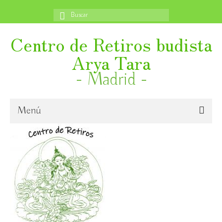
Buscar
por:
Centro de Retiros budista
Arya Tara
- Madrid -
Menú
Inicio
¿Quiénes somos?
Novedades
Emanación en vida de S. E. Ling Rinpoche VI.
Libertad Religiosa Internacional, 27 octubre – aparece
próximamente y un book trailer también