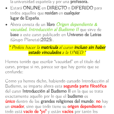
la universidad española y por una
profesora.
14h
Estará
ONLINE
en
DIRECTO
o
DIFERIDO
para
todos aquellos que
residan
en
cualquier
Iconografía en el Arte Budista, UNED / miércoles
lugar de España
.
9/10-13/11/2024
Ahora consta de un
libro
Origen dependiente &
Introducción al Budismo en la UNED / jueves
vacuidad. Introducción al Budismo II
que sirve de
3/10-14/11/24
base
a este curso publicado en
Universo de Letras
(Grupo Planeta)(
2025
).
Presentación del libro “Introducción al Budismo –
* Podéis hacer la
matrícula
al curso
incluso sin haber
en 7 temas” / jueves 30 mayo 19:15h, Espacio Ronda
estado vinculados
a la UNED *
III Jornadas de Budismo en Madrid: Homenaje al
Hemos tenido que escribir “vacuidad” en el título del
maestro Zen Thich Nhat Hanh / Espacio Ronda,
curso, porque si no, parece ser que hay gente que se
sábado 2 diciembre 2023
confunde:
Introducción al Budismo en UNED / jueves
Como ya hemos dicho, habiendo cursado Introducción al
26.10-21.12.23
Budismo, se imparte ahora esta
s
egunda parte
filosófica
del curso
Introducción al Budismo II
en la que se trata
exactamente aquello por lo que el
budismo
es
Iconografía en el Arte Budista / Jardín de la
único
dentro de las
grandes religiones del mundo
:
no
hay
Compasión, martes 3-31 octubre 2023
un
creador
, sino que todo tiene su
origen dependiente
o
todo está
vacío de “yo”
y están
vacíos
por tanto los
Armonización con Cuencos Tibetanos en Jardín de