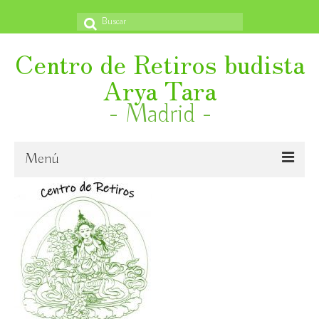
Buscar
por:
Centro de Retiros budista
Arya Tara
- Madrid -
Menú
Inicio
¿Quiénes somos?
Novedades
Emanación en vida de S. E. Ling Rinpoche VI.
Libertad Religiosa Internacional, 27 octubre – aparece
próximamente y un book trailer también