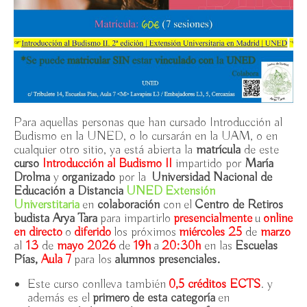
11h-14h
Exposición “A las puertas del budismo del Himalaya”
/ Espacio Ronda, 23/10-5/11/25 ambos incl.
Iconografía en el Arte Budista (2ª edición) UNED /
8/10/25-19/11/25
Introducción al Budismo (3ª edición) UNED /
Para aquellas personas que han cursado Introducción al
2/10-20/11/25
Budismo en la UNED, o lo cursarán en la UAM, o en
cualquier otro sitio, ya está abierta la
matrícula
de este
Introducción al Budismo II: vacuidad / UNED,
curso
Introducción al Budismo II
impartido por
María
miércoles 26/3-14/5/25
Drolma
y
organizado
por la
Universidad Nacional de
Educación a Distancia
UNED
Extensión
Universtitaria
en
colaboración
con el
Centro de Retiros
Entrevista a Ramiro Calle (1943-): “El Budismo
budista Arya Tara
para impartirlo
presencialmente
u
online
Theravada y Ramiro Calle” /18 de marzo 2025
en directo
o
diferido
los próximos
miércoles 2
5
de
marzo
al
13
de
mayo 2026
de
19h
a
20:30h
en las
Escuelas
Chikung por Fernando Quinzaños / todos los
Pías,
Aula 7
para los
alumnos presenciales.
martes de 12:30h-13:30h, Cr7 Fitness
Este curso conlleva también
0,5 créditos ECTS
. y
IV Jornadas de Budismo en Madrid: Tara, lo budista
además es el
primero de esta categoría
en
femenino / Espacio Ronda, sábado 23 noviembre 11h –