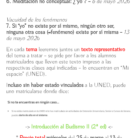
6. Meditación no conceptual: ¿“yo”? –
6
de mayo 202
6
Vacuidad de los fenómenos
7. Si “yo” no existe por sí mismo, ningún otro ser,
ninguna otra cosa (=fenómeno) existe por sí misma –
13
de mayo 202
6
En cada
tema
leeremos juntos un
texto representativo
del tema a tratar – se pide por favor a los alumnos
matriculados que lleven este texto impreso a las
respectivas clases aquí indicadas – lo encuentran en “Mi
espacio” (UNED).
I
ncluso sin haber estado vinculados
a la UNED, puede
uno matricularse donde dice:
->
Introducción al Budismo II (2ª ed)
<-