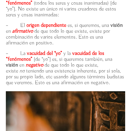
“fenómenos”
(todos los seres y cosas inanimadas) [de
la Compasión / domingo 1 octubre 2023
“yo”]. No existe un único ni varios creadores de estos
seres y cosas inanimadas:
Exposición “Impresiones: foto-haiku” de José María
Mercé, Espacio Ronda /14 sept. -11 oct. 2023
– El
origen dependiente
es, si queremos, una
visión
en
afirmativo
de que todo lo que existe, existe por
Meditaciones en los Tantras Inferiores. Una
combinación de varios elementos. Esto es una
escalera para ascender al reino búdico de Tushita / 2ª
afirmación en positivo.
edición
– La
vacuidad del “yo”
y la
vacuidad de los
Biografía breve de Ani Chöying Drolma
“fenómenos”
[de “yo”] es, si queremos también, una
visión
en
negativo
de que todo lo que existe,
Concierto benéfico y Entrevistas a Ani Chöying
existe
no
teniendo una existencia inherente, por sí sola,
Drolma en Madrid, 2-4 diciembre 2022
por su propio lado, etc usando algunos términos budistas
que veremos. Esto es una afirmación en negativo.
“Mantras del Corazón” de Ani Chöying Drolma,
un Concierto Benéfico / 3 diciembre 2022
Ani Chöying Drolma en Casa Asia y II Jornadas
de Budismo (Espacio Ronda) en Madrid / 2 y 4
diciembre 2022
Desafíos y Oportunidades del Budismo en España