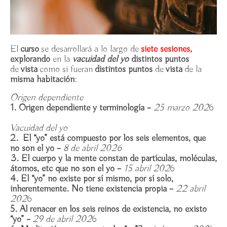
I Jornadas de Budismo
Actividades
El
curso
se desarrollará a lo largo de
siete sesiones,
Casa Rafaela María
explorando
en la
vacuidad del yo
distintos puntos
de
vista
como si fueran
distintos puntos
de
vista
de la
El Espacio
misma habitación
:
Origen dependiente
Donar
1. Origen dependiente y terminología –
25 marzo 202
6
Soci@
Vacuidad del yo
2.
El “yo” está compuesto por los seis elementos, que
Contacto
no son el yo –
8 de abril 2026
3. El cuerpo y la mente constan de partículas, moléculas,
Boletín de noticias
átomos, etc que no son el yo –
15 abril 202
6
4. El “yo” no existe por sí mismo, por sí solo,
inherentemente. No tiene existencia propia –
22 abril
202
6
5. Al renacer en los seis reinos de existencia, no existo
“yo” –
29
de abril 202
6