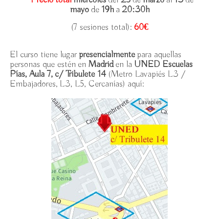
*
Precio total
miércoles
del
25
de
marzo
al
13
de
mayo
de
19h
a
20:30h
(7 sesiones total):
60€
El curso tiene lugar
presencialmente
para aquellas
personas que estén en
Madrid
en la
UNED Escuelas
Pías, Aula 7, c/ Tribulete 14
(Metro Lavapiés L3 /
Embajadores, L3, L5, Cercanías) aquí: