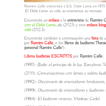
Ramiro Calle entrevista a S.S. Dalai Lama en 1975 e
El Dalai Lama: su vida, su enseñanza, su mensaje
Encontráis un
enlace
a la
entrevista
de
Ramiro C
con el Dalai Lama..
.
de (2021) y otro
enlace biog
vida
(2023).
Encontráis también a continuación una
lista
de 
por
Ramiro Calle
, o los
libros de budismo Thera
personal Ramiro Calle
“):
Libros budistas
ESCRITOS
por
Ramiro Calle
:
(1997):
Buda: el príncipe de la luz.
Barcelona: T
(2011):
Conversaciones con lamas y sabios budi
(1992):
Diccionario de orientalismo hinduismo,
(1999):
Diccionario de orientalismo y budismo.
(1984):
El budismo viviente
. Viladrau: Cedel