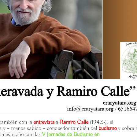
 también con la
entrevista
a
Ramiro Calle
(1943-), el
 y – menos sabido – conocedor también del
budismo
y sobre 
da este año con las
V Jornadas de Budismo en