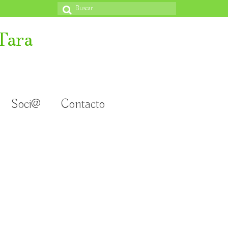
Buscar
por:
Tara
Soci@
Contacto