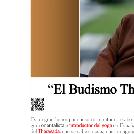
Es un gran honor para nosotros contar este año
gran
orientalista
e
introductor del yoga
en España
del
Theravada
,
que ya sabéis ocupa nuestra agen