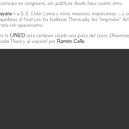
participa en congresos, etc públicos desde hace cuatro años.
rayana –
a S.S. Dalai Lama y otros maestros importantes -, y c
edarse al final con los budistas Theravada, los “originales” del
vista tan apasionante.
n la
UNED
está también citado una parte del texto
Dhamma
rada Thera y al español por
Ramiro Calle
.