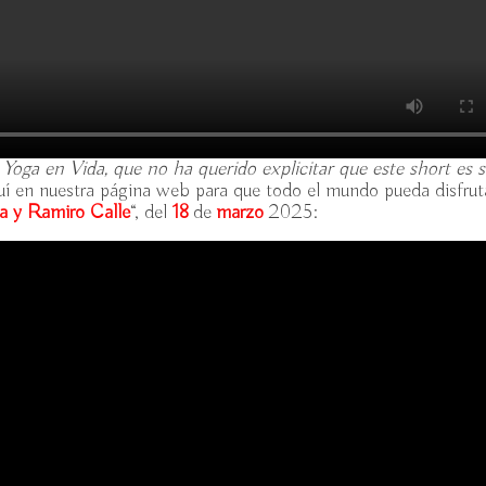
Yoga en Vida, que no ha querido explicitar que este short es s
í en nuestra página web para que todo el mundo pueda disfrut
a y Ramiro Calle
“, del
18
de
marzo
2025: