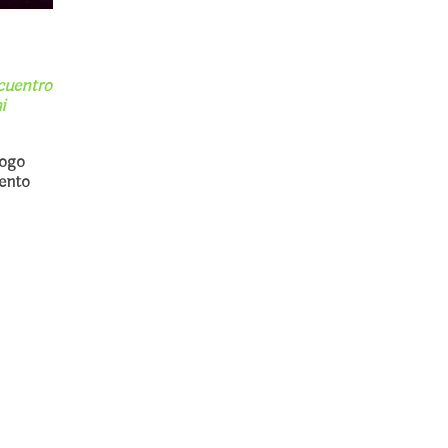
cuentro
i
logo
ento