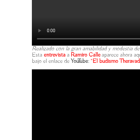
Realizado con la gran amabilidad y modestia de 
Esta
entrevista
a
Ramiro Calle
aparece ahora aqu
bajo el enlace de
YouTube
:
“
El budismo Theravad