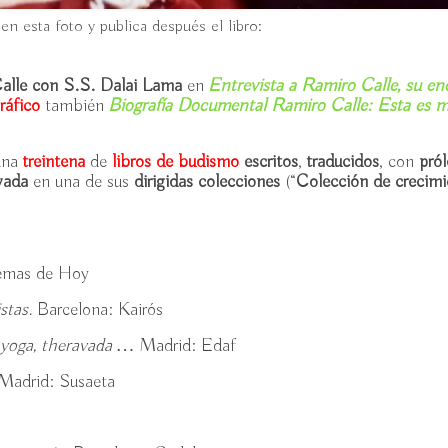
n esta foto y publica después el libro:
alle con S.S. Dalai Lama
en
Entrevista a Ramiro Calle, su en
ráfico
también
Biografía Documental Ramiro Calle: Esta es m
una
treintena
de
libros de budismo
escritos
,
traducidos
, con
pró
vada
en una de sus
dirigidas colecciones
(“
Colección de crecimi
emas de Hoy
stas.
Barcelona: Kairós
 yoga, theravada …
Madrid: Edaf
Madrid: Susaeta