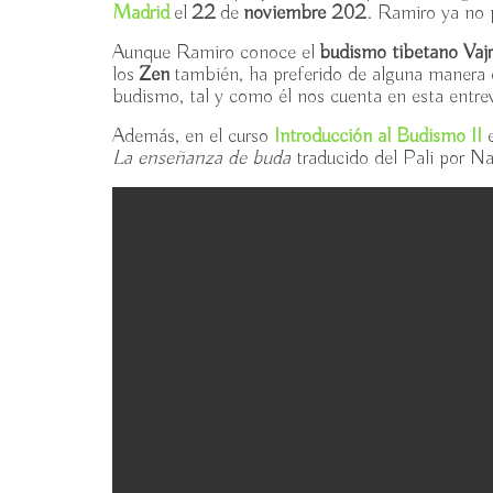
Madrid
el
22
de
noviembre 202
. Ramiro ya no 
Aunque Ramiro conoce el
budismo tibetano Vaj
los
Zen
también, ha preferido de alguna manera qu
budismo, tal y como él nos cuenta en esta entre
Además, en el curso
Introducción al Budismo II
e
La enseñanza de buda
traducido del Pali por Na