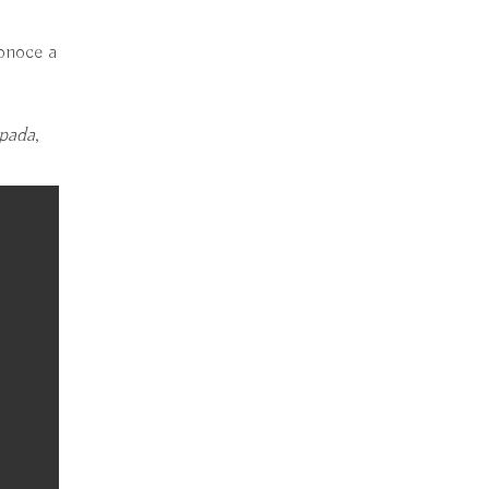
onoce a
pada
,