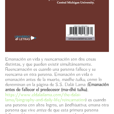
Emanación en vida y reencarnación son dos cosas
distintas, y que pueden existir simultáneamente.
Reencarnación es cuando una persona fallece y se
reencarna en otra persona. Emanación en vida o
emanación antes de la muerte,
madhe tulku
, como lo
denominan en la página de S.S. Dalái Lama (
Emanación
antes de fallecer el predecesor (ma-dhé tulku)
,
https://www.eldalailama.com/the-dalai-
lama/biography-and-daily-life/reincarnation
) es cuando
una persona con altos logros, un
bodhisattva
, emana otra
persona que vive
antes
de que esta primera persona