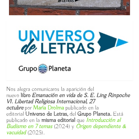
14h
Iconografía en el Arte Budista, UNED / miércoles
9/10-13/11/2024
Introducción al Budismo en la UNED / jueves
3/10-14/11/24
Presentación del libro “Introducción al Budismo –
en 7 temas” / jueves 30 mayo 19:15h, Espacio Ronda
III Jornadas de Budismo en Madrid: Homenaje al
maestro Zen Thich Nhat Hanh / Espacio Ronda,
sábado 2 diciembre 2023
Nos alegra comunicaros la aparición del
nuevo
libro
Emanación en vida de S. E. Ling Rinpoche
Introducción al Budismo en UNED / jueves
VI. Libertad Religiosa Internacional, 27
26.10-21.12.23
octubre
por
María Drolma
publicado en la
editorial
Universo de Letras,
del
Grupo Planeta.
Está
Iconografía en el Arte Budista / Jardín de la
publicado en la
misma editorial
que
Introducción al
Compasión, martes 3-31 octubre 2023
Budismo en 7 temas
(2024) y
Origen dependiente &
vacuidad
(2025).
Armonización con Cuencos Tibetanos en Jardín de