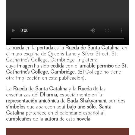
I Jornadas de Budismo
Actividades
Casa Rafaela María
El Espacio
La
rueda
en la
portada
es la
Rueda de Santa Catalina
, en
el muro esquina de Queen’s Lane y Silver Street, St.
Donar
Catharine’s College, Cambridge, Inglaterra,
cuya
imagen
ha sido
cedida
con el
amable permiso
de
St.
Soci@
Catharine’s College, Cambridge
. (El College no tiene
otra implicación en esta publicación).
Contacto
La
Rueda
de
Santa Catalina
y la
Rueda
de las
enseñanzas del
Dharma,
especialmente en la
Boletín de noticias
representación anicónica
de
Buda Shakyamuni,
son dos
símbolos
que aparecen aquí
bajo uno sólo
.
Santa
Catalina
pertenece en el calendario español al
cumpleaños
de la
autora
de esta
novela
.