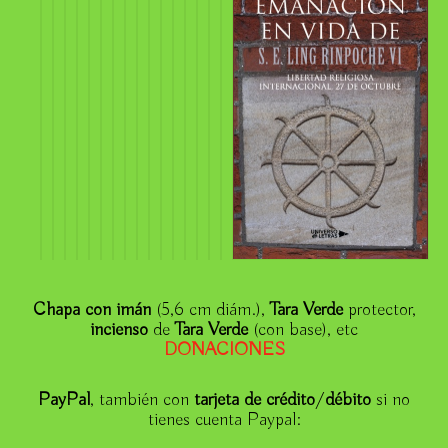
Chapa con imán
(5,6 cm diám.),
Tara Verde
protector,
incienso
de
Tara Verde
(con base), etc
DONACIONE
S
PayPal
, también con
tarjeta de crédito
/
débito
si no
tienes cuenta Paypal: