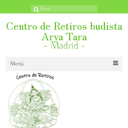
Buscar
por:
Centro de Retiros budista
Arya Tara
- Madrid -
Menú
Inicio
¿Quiénes somos?
Novedades
Emanación en vida de S. E. Ling Rinpoche VI.
Libertad Religiosa Internacional, 27 octubre – aparece
próximamente y un book trailer también