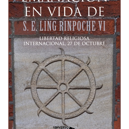
11h-14h
Exposición “A las puertas del budismo del Himalaya”
/ Espacio Ronda, 23/10-5/11/25 ambos incl.
Iconografía en el Arte Budista (2ª edición) UNED /
8/10/25-19/11/25
Introducción al Budismo (3ª edición) UNED /
2/10-20/11/25
Introducción al Budismo II: vacuidad / UNED,
miércoles 26/3-14/5/25
Entrevista a Ramiro Calle (1943-): “El Budismo
Theravada y Ramiro Calle” /18 de marzo 2025
Chikung por Fernando Quinzaños / todos los
martes de 12:30h-13:30h, Cr7 Fitness
IV Jornadas de Budismo en Madrid: Tara, lo budista
femenino / Espacio Ronda, sábado 23 noviembre 11h –