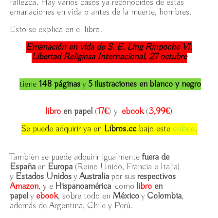
fallezca. Hay varios casos ya reconocidos de estas
emanaciones en vida o antes de la muerte, hombres.
Esto se explica en el libro.
Emanación en vida de S. E. Ling Rinpoche VI.
Libertad Religiosa Internacional, 27 octubre
tiene
148 páginas
y
5
ilustraciones en
blanco y negro
libro
en papel
(
17€
) y
ebook
(
3,99€
)
Se puede adquirir ya en
Libros.cc
bajo este
enlace
.
También se puede adquirir igualmente
fuera de
España
en
Europa
(Reino Unido, Francia e Italia)
y
Estados Unidos
y
Australia
por sus
respectivos
Amazon
, y e
Hispanoamérica
como
libro
en
papel
y
ebook
, sobre todo en
México
y
Colombia
,
además de Argentina, Chile y Perú.