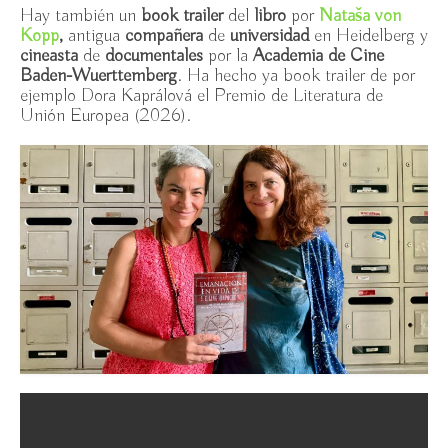
la Compasión / domingo 1 octubre 2023
Hay también un
book trailer
del
libro
por
Nataša von
Kopp
,
antigua
compañera
de
universidad
en Heidelberg y
Exposición “Impresiones: foto-haiku” de José María
cineasta
de
documentales
por la
Academia de Cine
Mercé, Espacio Ronda /14 sept. -11 oct. 2023
Baden-Wuerttemberg
. Ha hecho ya book trailer de por
ejemplo Dora Kaprálová el Premio de Literatura de
Meditaciones en los Tantras Inferiores. Una
Unión Europea (2026).
escalera para ascender al reino búdico de Tushita / 2ª
edición
Biografía breve de Ani Chöying Drolma
Concierto benéfico y Entrevistas a Ani Chöying
Drolma en Madrid, 2-4 diciembre 2022
“Mantras del Corazón” de Ani Chöying Drolma,
un Concierto Benéfico / 3 diciembre 2022
Ani Chöying Drolma en Casa Asia y II Jornadas
de Budismo (Espacio Ronda) en Madrid / 2 y 4
diciembre 2022
Desafíos y Oportunidades del Budismo en España