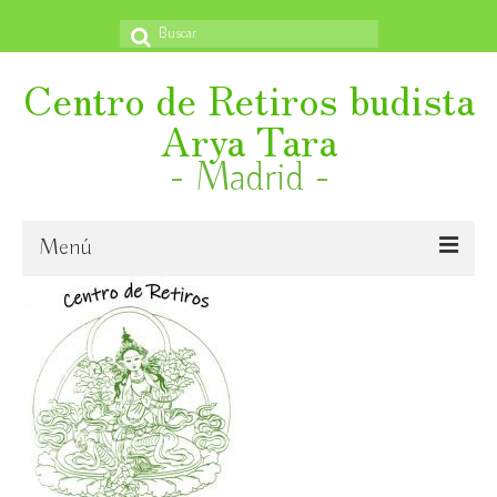
Buscar
por:
Centro de Retiros budista
Arya Tara
- Madrid -
Menú
Inicio
¿Quiénes somos?
Novedades
Emanación en vida de S. E. Ling Rinpoche VI.
Libertad Religiosa Internacional, 27 octubre – aparece
próximamente y un book trailer también