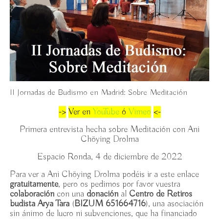
14h
Iconografía en el Arte Budista, UNED / miércoles
9/10-13/11/2024
Introducción al Budismo en la UNED / jueves
3/10-14/11/24
Presentación del libro “Introducción al Budismo –
II Jornadas de Budismo en Madrid: Sobre Meditación
en 7 temas” / jueves 30 mayo 19:15h, Espacio Ronda
->
Ver en
YouTube
ó
Vimeo
<-
III Jornadas de Budismo en Madrid: Homenaje al
maestro Zen Thich Nhat Hanh / Espacio Ronda,
Primera entrevista hecha sobre Meditación con Ani
sábado 2 diciembre 2023
Chöying Drolma
Introducción al Budismo en UNED / jueves
Espacio Ronda, 4 de diciembre de 2022
26.10-21.12.23
Para ver a Ani Chöying Drolma podéis ir a este enlace
gratuitamente
, pero os pedimos por favor vuestra
Iconografía en el Arte Budista / Jardín de la
colaboración
con una
donación
al
Centro de Retiros
Compasión, martes 3-31 octubre 2023
budista Arya Tara
(
BIZUM
651664716
), una asociación
sin ánimo de lucro ni subvenciones, que ha financiado
Armonización con Cuencos Tibetanos en Jardín de