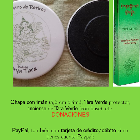
I Jornadas de Budismo
Actividades
Casa Rafaela María
El Espacio
Donar
Soci@
Contacto
Boletín de noticias
Chapa con imán
(5,6 cm diám.),
Tara Verde
protector,
incienso
de
Tara Verde
(con base), etc
DONACIONE
S
PayPal
, también con
tarjeta de crédito
/
débito
si no
tienes cuenta Paypal: