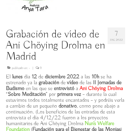
VI Jornadas de Budismo: Mindfulness / Sala Alcalá
31, sábado 28 noviembre 2026, 11h-14h
Budismo: Formas de Enfocar / UNED, viernes
Grabación de vídeo de
7
16.10-27.11.26
DIC 2022
Ani Chöying Drolma en
Viaje budista a India y Nepal con ILH / 12-24
septiembre 2026 / RESERVA hasta 31 MAYO incl.
Madrid
Introducción al Budismo II (vacuidad) (2ª ed)
publicado en:
-
|
0
UNED / 25/3-13/5/26
El
lunes
día
12
de
diciembre 2022
a las
10h
se ha
Introducción al Budismo UAM / lunes y jueves
estrenado ya la
grabación
de
vídeo
de las
II Jornadas de
26/2-26/3/2026
Budismo
en las que se
entrevistó
a
Ani Chöying Drolma
“
Sobre Meditación
” por
primera vez
– durante la cual
Libro “Origen Dependiente & Vacuidad.
estuvimos todos totalmente encantados – y podréis verla
Introducción al Budismo II” / presentación breve en V
a cambio de un pequeño
donativo
, como pone abajo a
Jornadas de Budismo
continuación. (Los beneficios de las entradas de esta
entrevista el día 4/12/22 fueron a los proyectos
humanitarios de Ani Chöying Drolma
V Jornadas de Budismo en Madrid: Budismo
Nun’s Welfare
Foundation
Theravada / Espacio Ronda, sábado 22 noviembre ’25,
(
Fundación para el Bienestar de las Monjas
)