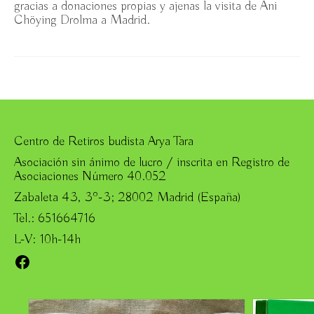
gracias a donaciones propias y ajenas la visita de Ani
la Compasión / domingo 1 octubre 2023
Chöying Drolma a Madrid.
Exposición “Impresiones: foto-haiku” de José María
Mercé, Espacio Ronda /14 sept. -11 oct. 2023
Meditaciones en los Tantras Inferiores. Una
escalera para ascender al reino búdico de Tushita / 2ª
edición
Biografía breve de Ani Chöying Drolma
Centro de Retiros budista Arya Tara
Asociación sin ánimo de lucro / inscrita en Registro de
Concierto benéfico y Entrevistas a Ani Chöying
Asociaciones Número 40.052
Drolma en Madrid, 2-4 diciembre 2022
Zabaleta 43, 3º-3; 28002 Madrid (España)
“Mantras del Corazón” de Ani Chöying Drolma,
Tel.: 651664716
un Concierto Benéfico / 3 diciembre 2022
L-V: 10h-14h
Ani Chöying Drolma en Casa Asia y II Jornadas
Facebook
de Budismo (Espacio Ronda) en Madrid / 2 y 4
diciembre 2022
Desafíos y Oportunidades del Budismo en España