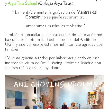
y
Arya Tara School
11h-14h
(
Colegio Arya Tara
).)
* Lamentablemente, la grabación de
Mantras del
Exposición “A las puertas del budismo del Himalaya”
Corazón
no se puede retransmitir.
/ Espacio Ronda, 23/10-5/11/25 ambos incl.
Lamentamos mucho las molestias *
Iconografía en el Arte Budista (2ª edición) UNED /
8/10/25-19/11/25
También os anunciamos ahora, que un donante anónimo
ha cubierto la otra mitad del patrocinio del Auditorio
Introducción al Budismo (3ª edición) UNED /
UGT, y que por eso le estamos infinitamete agradecidos
2/10-20/11/25
también.
¡Muchas gracias a todos por haber participado en esta
Introducción al Budismo II: vacuidad / UNED,
inolvidable visita de Ani Chöying Drolma a Madrid con
miércoles 26/3-14/5/25
sus tres músicos y una ayudante!
Entrevista a Ramiro Calle (1943-): “El Budismo
Theravada y Ramiro Calle” /18 de marzo 2025
Chikung por Fernando Quinzaños / todos los
martes de 12:30h-13:30h, Cr7 Fitness
IV Jornadas de Budismo en Madrid: Tara, lo budista
femenino / Espacio Ronda, sábado 23 noviembre 11h –