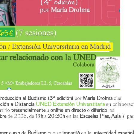
troducción al Budismo
(3ª edición)
por
María Drolma
que
ción a Distancia
UNED
Extensión Universtitaria
en colaborac
rtirlo
presencialmente
u
online en directo
o
diferido
los
bre
de 2026
,
de
19h
a
20:30h
en las
Escuelas Pias, Aula 7
par
imer curso
de
Budismo
que se
impartió
en la
universidad español