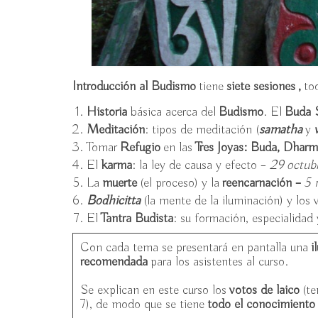
Introducción al Budismo
tiene
siete sesiones ,
to
Historia
básica acerca del
Budismo
. El
Buda 
Meditación
: tipos de meditación (
samatha
y
Tomar
Refugio
en las
Tres Joyas: Buda, Dhar
El
karma
: la ley de causa y efecto –
29 octub
La
muerte
(el proceso) y la
reencarnación –
5
n
Bodhicitta
(la mente de la iluminación) y los 
El
Tantra Budista
: su formación, especialidad 
Con cada tema se presentará en pantalla una
i
recomendada
para los asistentes al curso.
Se explican en este curso los
votos de laico
(t
7), de modo que se tiene
todo el conocimiento