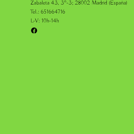
Zabaleta 43, 3º-3; 28002 Madrid (España)
Tel.: 651664716
L-V: 10h-14h
Facebook