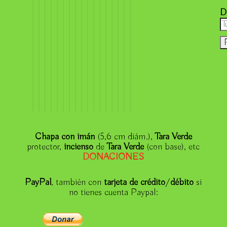
D
Chapa con imán
(5,6 cm diám.),
Tara Verde
protector,
incienso
de
Tara Verde
(con base), etc
DONACIONE
S
PayPal
, también con
tarjeta de crédito
/
débito
si
no tienes cuenta Paypal: