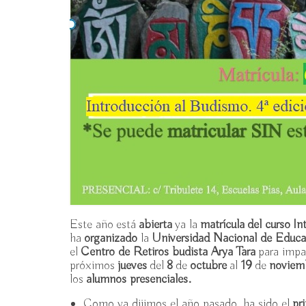
Este año está
abierta
ya la
matrícula del curso
In
ha
organizado
la
Universidad Nacional de Educa
el
Centro de Retiros budista Arya Tara
para impa
próximos
jueves
del
8
de
octubre
al
19
de
noviem
los
alumnos presenciales.
Como ya dijimos el año pasado, ha sido el
pr