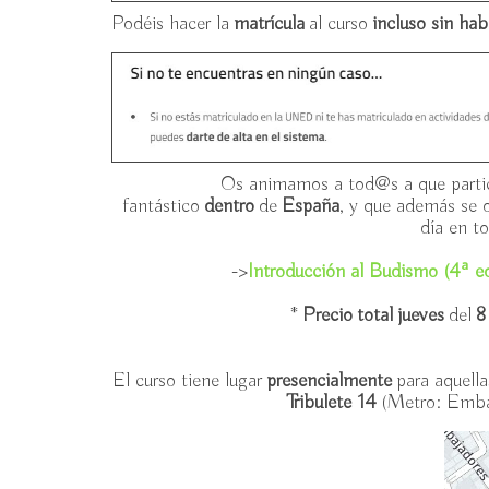
Podéis hacer la
matrícula
al curso
incluso sin hab
Os animamos a tod@s a que partic
fantástico
dentro
de
España
, y que además se 
día en t
->
Introducción al Budismo (4ª e
*
Precio total jueves
del
El curso tiene lugar
presencialmente
para aquell
Tribulete 14
(Metro: Embaj