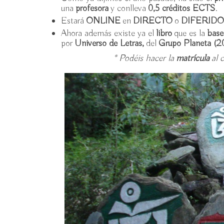
una
profesora
y conlleva
0,5 créditos ECTS
.
Estará
ONLINE
en
DIRECTO
o
DIFERID
Ahora además existe ya el
libro
que es la
bas
por
Universo de Letras,
del
Grupo Planeta (2
* Podéis hacer la
matrícula
al 