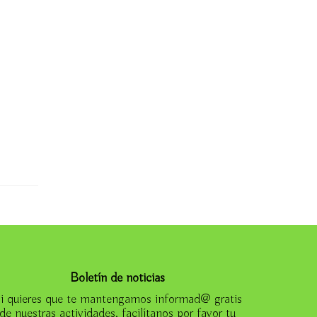
Boletín de noticias
i quieres que te mantengamos informad@ gratis
de nuestras actividades, facilítanos por favor tu