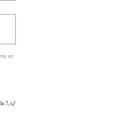
 hoy en
a 7, c/