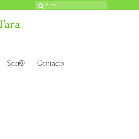
Buscar
por:
Tara
Soci@
Contacto