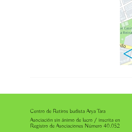
Centro de Retiros budista Arya Tara
Asociación sin ánimo de lucro / inscrita en
Registro de Asociaciones Número 40.052