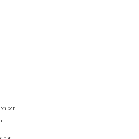
ión con
a
a
por