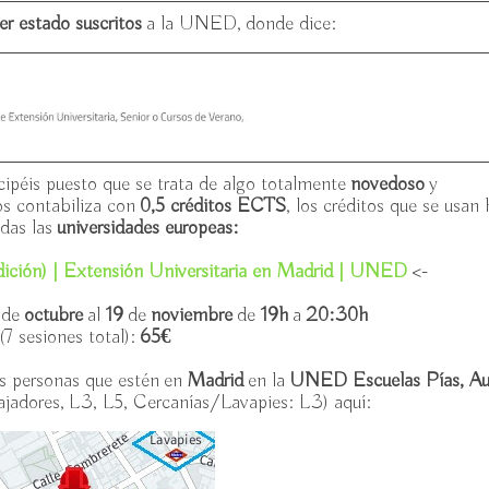
er estado suscritos
a la UNED, donde dice:
ipéis puesto que se trata de algo totalmente
novedoso
y
os contabiliza con
0,5 créditos ECTS
, los créditos que se usan
odas las
universidades europeas
:
dición) | Extensión Universitaria en Madrid | UNED
<-
8
de
octubre
al
19
de
noviembre
de
19h
a
20:30h
(7 sesiones total):
65€
as personas que estén en
Madrid
en la
UNED Escuelas Pías, Aul
adores, L3, L5, Cercanías/Lavapies: L3) aquí: