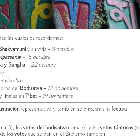
das las cuales os recordamos:
Shakyamuni
y su vida – 8
octubre
vipassana
) – 15
octubre
ma y Sangha –
22
octubre
re
oviembre
votos del
Bodisatva –
12 noviembre
y linajes en
Tíbet –
19 noviembre
lustración
representativa y también se ofrecerá una
lectura
ema 3), los
votos del bodisatva
(tema 6) y los
votos tántricos
(t
de los
votos
que se dan en el Budismo también.