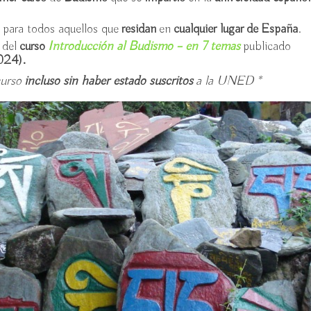
O
para todos aquellos que
residan
en
cualquier lugar de España
.
e
del
curso
Introducción al Budismo – en 7 temas
publicado
024).
curso
incluso sin haber estado suscritos
a la UNED *